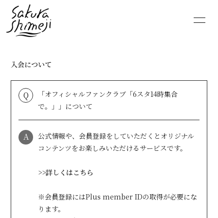
HOME
NEWS
入会について
SCHEDULE
PROFILE
「オフィシャルファンクラブ「6スタ14時集合
Q
VIDEO
DISCOGRAPHY
で。」」について
MOVIE
PHOTO
A
公式情報や、会員登録をしていただくとオリジナル
コンテンツをお楽しみいただけるサービスです。
RADIO
6st lounge
>>詳しくはこちら
NOTE
CONTACT
※会員登録にはPlus member IDの取得が必要にな
ります。