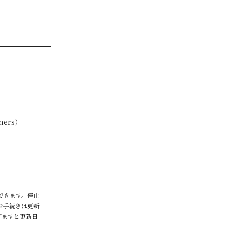
ners）
できます。停止
お手続きは更新
ぎますと更新日