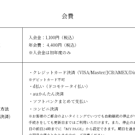
会費
入会金：1,100円（税込）
額
年会費： 4,400円（税込）
※入会金は初年度のみ
・クレジットカード決済（VISA/Master/JCB/AMEX/Di
※デビットカード不可
・d払い（ドコモケータイ払い）
・auかんたん決済
・ソフトバンクまとめて支払い
い方法
・コンビニ決済
決済)
※お客様のご都合のよいタイミングでいつでも自動継続の停止が
手続きをしても更新日まではご利用いただけます。また、停止の
日の前日24時までに「MY PAGE」から設定できます。期日を過
の翌月の停止となりますので、ご注意ください。