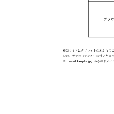
ブラ
※当サイトはタブレット端末からの
なお、ガラホ（テンキーの付いたス
※「mail.fanpla.jp」からの