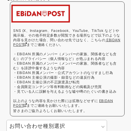
SNS (X、Instagram、Facebook、YouTube、TikTok など ) や
掲示板、その他不特定多数が閲覧できる場所などで以下のような
内容を見かけた場合、問い合わせ先ではなく、こちらの
EBiDAN
POST
までご連絡ください。
・EBiDAN 所属のメンバー（メンバーの家族、関係者なども含
む）のプライバシー（個人情報など）が危ぶまれる内容
・EBiDAN 所属のメンバー（メンバーの家族、関係者なども含
む）を誹謗中傷するような内容
・EBiDAN 所属メンバー・公式アカウントのなりすまし行為
・EBiDAN 主催公演の撮影・録音などの違反行為
・EBiDAN 主催公演の不正譲渡及び転売
・会員限定コンテンツ等有料動画などの掲載及び売買
・見ている人に誤解を与えるような嘘や噂のたぐいの書き込み
以上のような内容を見かけた際には拡散などせずに
EBiDAN
POST
までご連絡をお願いいたします。
皆さまのご協力よろしくお願いいたします。