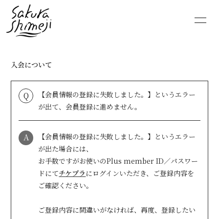
HOME
NEWS
入会について
SCHEDULE
PROFILE
【会員情報の登録に失敗しました。】というエラー
Q
VIDEO
DISCOGRAPHY
が出て、会員登録に進めません。
MOVIE
PHOTO
A
【会員情報の登録に失敗しました。】というエラー
が出た場合には、
RADIO
6st lounge
お手数ですがお使いのPlus member ID／パスワー
ドにて
チケプラ
にログインいただき、ご登録内容を
NOTE
CONTACT
ご確認ください。
ご登録内容に間違いがなければ、再度、登録したい