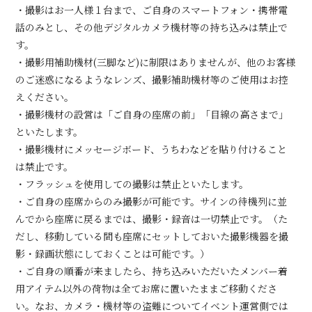
・撮影はお一人様１台まで、ご自身のスマートフォン・携帯電
話のみとし、その他デジタルカメラ機材等の持ち込みは禁止で
す。
・撮影用補助機材(三脚など)に制限はありませんが、他のお客様
のご迷惑になるようなレンズ、撮影補助機材等のご使用はお控
えください。
・撮影機材の設営は「ご自身の座席の前」「目線の高さまで」
といたします。
・撮影機材にメッセージボード、うちわなどを貼り付けること
は禁止です。
・フラッシュを使用しての撮影は禁止といたします。
・ご自身の座席からのみ撮影が可能です。サインの待機列に並
んでから座席に戻るまでは、撮影・録音は一切禁止です。（た
だし、移動している間も座席にセットしておいた撮影機器を撮
影・録画状態にしておくことは可能です。）
・ご自身の順番が来ましたら、持ち込みいただいたメンバー着
用アイテム以外の荷物は全てお席に置いたままご移動くださ
い。なお、カメラ・機材等の盗難についてイベント運営側では