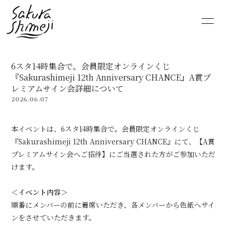
HOME
NEWS
6スタ14時集合で。会員限定オンラインくじ
SCHEDULE
PROFILE
『Sakurashimeji 12th Anniversary CHANCE』A賞プ
レミアムサイン会詳細について
2026.06.07
VIDEO
DISCOGRAPHY
本イベントは、6スタ14時集合で。会員限定オンラインくじ
MOVIE
PHOTO
『Sakurashimeji 12th Anniversary CHANCE』にて、【A賞
プレミアムサイン会へご招待】にご当選された方がご参加いただ
RADIO
6st lounge
けます。
NOTE
CONTACT
＜イベント内容＞
順番にメンバーの前に着席いただき、各メンバーから色紙へサイ
ンをさせていただきます。