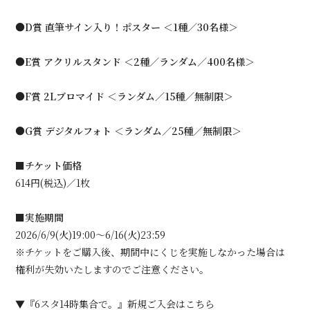
●D賞 直筆サイン入り！ポスター ＜1種／30名様＞
●E賞 アクリルスタンド ＜2種／ランダム／400名様＞
●F賞 2Lブロマイド ＜ランダム／15種／無制限＞
●G賞 デジタルフォト ＜ランダム／25種／無制限＞
■チケット価格
614円(税込)／1枚
■実施期間
2026/6/9(火)19:00〜6/16(火)23:59
※チケットをご購入後、期間中にくじを実施しなかった場合は
権利が失効いたしますのでご注意ください。
▼『6スタ14時集合で。』新規ご入会はこちら