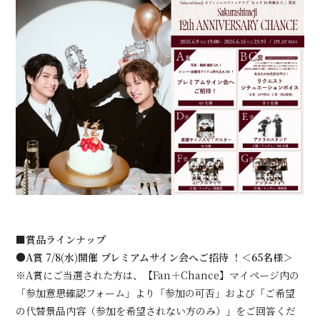
会員登録
ログイン
■賞品ラインナップ
●A賞 7/8(水)開催 プレミアムサイン会へご招待 ！＜65名様＞
※A賞にご当選された方は、【Fan＋Chance】マイページ内の
「参加意思確認フォーム」より「参加の可否」および「ご希望
の代替景品内容（参加を希望されない方のみ）」をご回答くだ