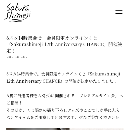
HOME
NEWS
6スタ14時集合で。会員限定オンラインくじ
SCHEDULE
PROFILE
『Sakurashimeji 12th Anniversary CHANCE』開催決
定！
2026.06.07
VIDEO
DISCOGRAPHY
6スタ14時集合で。会員限定オンラインくじ『Sakurashimeji
MOVIE
PHOTO
12th Anniversary CHANCE』の開催が決定いたしました！
RADIO
6st lounge
A賞ご当選者様を7/8(水)に開催される「プレミアムサイン会」へ
ご招待！
NOTE
CONTACT
そのほか、くじ限定の撮り下ろしグッズやここでしか手に入ら
ないアイテムをご用意していますので、ぜひご参加ください✨