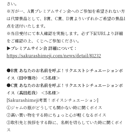
さい。
※万が一、A賞プレミアムサイン会へのご参加を希望されない方
は代替景品として、B賞、C賞、D賞よりいずれかご希望の景品1
点を送付いたします。
※当日受付にて本人確認を実施します。必ず下記URLより詳細
をご確認の上、くじへご参加ください。
▶︎プレミアムサイン会 詳細について：
https://sakurashimeji.com/news/detail/81232
●B賞 あなたのお名前を呼ぶ！リクエストシチュエーションボ
イス（田中雅功） ＜5名様＞
●C賞 あなたのお名前を呼ぶ！リクエストシチュエーションボ
イス（髙田彪我） ＜5名様＞
[Sakurashimeji考案！ボイスシチュエーション]
①ジャムの瓶がどうしても開かない時に聞くボイス
②高い買い物をする時にちょっと心が軽くなるボイス
③取引先と挨拶をする際に、名刺を切らしていた時に聞くボイ
ス