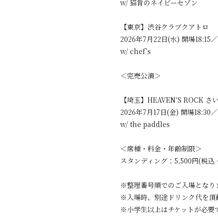
w/ 猫背のネイビーセゾン
【東京】渋谷クラブクアトロ
2026年7月22日(水) 開場18:15／
w/ chef’s
＜完売公演＞
【埼玉】HEAVEN‘S ROCK さい
2026年7月17日(金) 開場18:30／
w/ the paddles
＜席種・料金・年齢制限＞
スタンディング：5,500円(税
※整理番号順でのご入場となり
※入場時、別途ドリンク代を頂
※小学生以上はチケットが必要