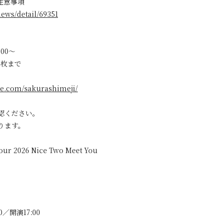
注意事項
ews/detail/69351
:00～
4枚まで
tike.com/sakurashimeji/
認ください。
ります。
our 2026 Nice Two Meet You
0／開演17:00