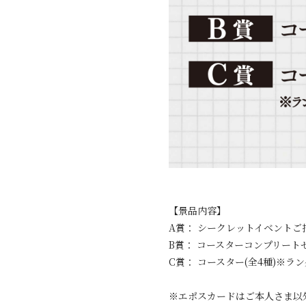
【景品内容】
A賞： シークレットイベントご招待
B賞： コースターコンプリート
C賞： コースター(全4種)※
※エポスカードはご本人さま以