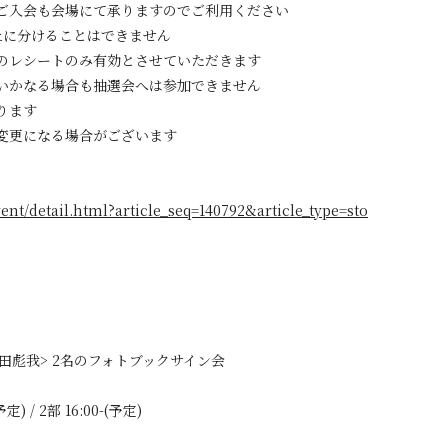
ご入会も会場にて承りますのでご利用ください
上に分けることはできません
のレシートのみ有効とさせていただきます
いかなる場合も抽選会へは参加できません
ります
変更になる場合がございます
vent/detail.html?article_seq=140792&article_type=sto
 / 髙田彪我> 2名のフォトブックサイン会
定) / 2部 16:00-(予定)