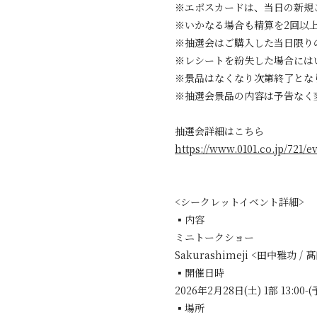
※エポスカードは、当日の新規
※いかなる場合も精算を2回以
※抽選会はご購入した当日限り
※レシートを紛失した場合には
※景品はなくなり次第終了とな
※抽選会景品の内容は予告なく
抽選会詳細はこちら
https://www.0101.co.jp/721/e
<シークレットイベント詳細>
▪︎内容
ミニトークショー
Sakurashimeji <田中雅功
▪︎開催日時
2026年2月28日(土) 1部 13:00-(予
▪︎場所