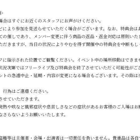
>
場合はすぐにお近くのスタッフにお声がけください。
どにより参加を見送らせていただく場合がございます。なお、特典会は
ての催しであり、メンバー変更に伴う商品の返品・返金対応は原則いた
ただきますが、当日の状況によりやむを得ず開催中の特典会を中断もし
フに指示された位置でご観覧ください。イベント中の場所移動はできま
状況次第ではフリーライブ及び特典会を終了させていただく可能性がご
ントの急遽中止・延期・内容が変更になる場合もございます。その際は
」行為はご遠慮ください。
させていただきます。
様、発熱や咳など風邪症状や息苦しさなどの症状があるお客様のご入場は
なさらないようお願いいたします。
盗難等は主催者・会場・出演者は一切責任を負いません。貴重品は各自