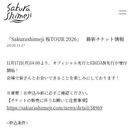
HOME
NEWS
「Sakurashimeji 桜TOUR 2026」 最新チケット情報
SCHEDULE
PROFILE
2025.11.17
VIDEO
DISCOGRAPHY
11月17日(月)14:00より、オフィシャル先行とEBiDAN先行が受付
開始！
MOVIE
PHOTO
会場で皆さんとお会いできることを楽しみにしております！
RADIO
6st lounge
※重要：お申込み前に必ずご確認ください。
【チケットの販売に伴うお願いと注意事項】
https://sakurashimeji.com/news/detail/58969
NOTE
CONTACT
<申込条件>