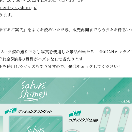
）20：30 ～ 2025年11月30日（日）23：59
n.entry-system.jp/
ります。
際するご案内」をよくお読みいただき、販売再開までもう少々お待ちい
025』のスーツ姿の撮り下ろし写真を使用した景品が当たる「EBiDANオン
ぞれ全5等級の景品がハズレなしで当たります。
トを使用したグッズもありますので、是非チェックしてください！