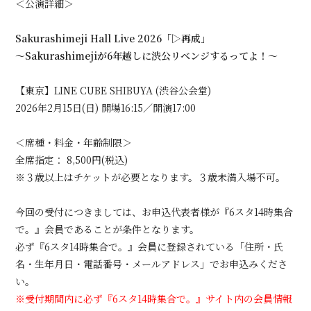
＜公演詳細＞
Sakurashimeji Hall Live 2026「▷再成」
〜Sakurashimejiが6年越しに渋公リベンジするってよ！〜
【東京】LINE CUBE SHIBUYA (渋谷公会堂)
2026年2月15日(日) 開場16:15／開演17:00
＜席種・料金・年齢制限＞
全席指定： 8,500円(税込)
※３歳以上はチケットが必要となります。３歳未満入場不可。
今回の受付につきましては、お申込代表者様が『6スタ14時集合
で。』会員であることが条件となります。
必ず『6スタ14時集合で。』会員に登録されている「住所・氏
名・生年月日・電話番号・メールアドレス」でお申込みくださ
い。
※受付期間内に必ず『6スタ14時集合で。』サイト内の会員情報