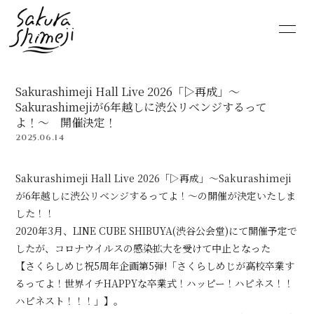
HOME
NEWS
Sakurashimeji Hall Live 2026「▷再成」〜
SCHEDULE
PROFILE
Sakurashimejiが6年越しに渋公リベンジするって
よ！〜 開催決定！
2025.06.14
VIDEO
DISCOGRAPHY
Sakurashimeji Hall Live 2026「▷再成」〜Sakurashimeji
MOVIE
PHOTO
が6年越しに渋公リベンジするってよ！〜の開催が決定いたしま
した！！
RADIO
6st lounge
2020年3月、LINE CUBE SHIBUYA(渋谷公会堂)にて開催予定で
したが、コロナウイルスの感染拡大を受けて中止となった
NOTE
CONTACT
【さくらしめじ祝5周年企画第5弾!「さくらしめじが高校卒業す
るってよ！世界イチHAPPYな卒業式！ハッピー！ハピネス！！
ハピネスト！！！」】。