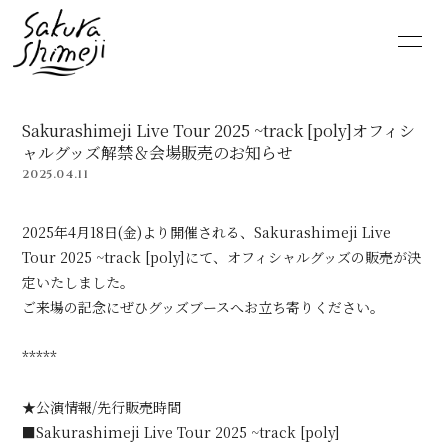
HOME
NEWS
Sakurashimeji Live Tour 2025 ~track [poly]オフィシ
SCHEDULE
PROFILE
ャルグッズ解禁＆会場販売のお知らせ
2025.04.11
VIDEO
DISCOGRAPHY
2025年4月18日(金)より開催される、Sakurashimeji Live
MOVIE
PHOTO
Tour 2025 ~track [poly]にて、オフィシャルグッズの販売が決
定いたしました。
ご来場の記念にぜひグッズブースへお立ち寄りください。
RADIO
6st lounge
*****
NOTE
CONTACT
★公演情報/先行販売時間
■Sakurashimeji Live Tour 2025 ~track [poly]