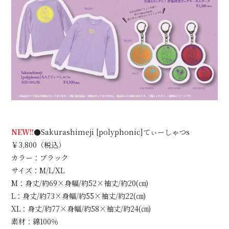
NEW!!
●Sakurashimeji [polyphonic]てぃーしゃつs
￥3,800（税込）
カラー：ブラック
サイズ：M/L/XL
M：身丈/約69×身幅/約52×袖丈/約20(㎝)
L：身丈/約73×身幅/約55×袖丈/約22(㎝)
XL：身丈/約77×身幅/約58×袖丈/約24(㎝)
素材：綿100％