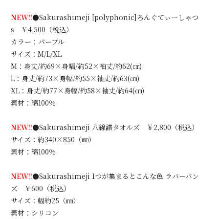
NEW!!
●Sakurashimeji [polyphonic]ろんぐてぃーしゃつ
s ￥4,500（税込）
カラー：パープル
サイズ：M/L/XL
M：身丈/約69×身幅/約52×袖丈/約62(㎝)
L：身丈/約73×身幅/約55×袖丈/約63(㎝)
XL：身丈/約77×身幅/約58×袖丈/約64(㎝)
素材：綿100％
NEW!!
●Sakurashimeji 八線譜タオルズ ￥2,800（税込）
サイズ：約340×850（㎜）
素材：綿100％
NEW!!
●Sakurashimeji 1つが集まるとこんな色 ラバーバン
ズ ￥600（税込）
サイズ：幅約25（㎜）
素材：シリコン