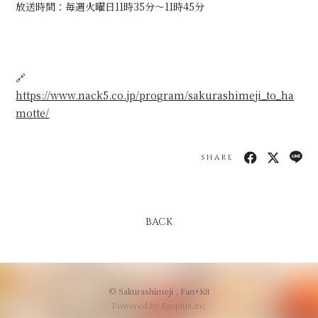
放送時間：毎週火曜日11時35分〜11時45分
会員登録
ログイン
🔗
https://www.nack5.co.jp/program/sakurashimeji_to_ha
motte/
SHARE
BACK
© Sakurashimeji ,
Fan+Kit
Powered by Fanplus.inc