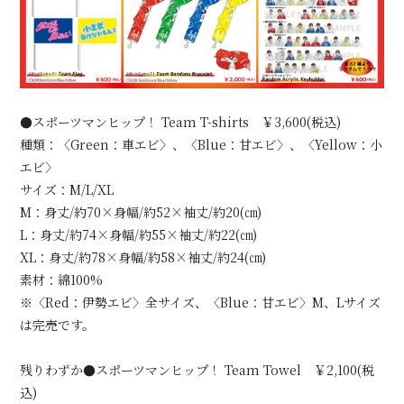
●スポーツマンヒップ！ Team T-shirts ￥3,600(税込)
種類：〈Green：車エビ〉、〈Blue：甘エビ〉、〈Yellow：小
エビ〉
サイズ：M/L/XL
M：身丈/約70×身幅/約52×袖丈/約20(㎝)
L：身丈/約74×身幅/約55×袖丈/約22(㎝)
XL：身丈/約78×身幅/約58×袖丈/約24(㎝)
素材：綿100%
※〈Red：伊勢エビ〉全サイズ、〈Blue：甘エビ〉M、Lサイズ
は完売です。
残りわずか●スポーツマンヒップ！ Team Towel ￥2,100(税
込)