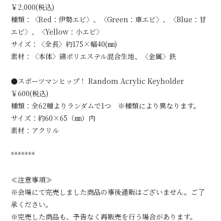
￥2,000(税込)
種類：〈Red：伊勢エビ〉、〈Green：車エビ〉、〈Blue：甘
エビ〉、〈Yellow：小エビ〉
サイズ：〈全長〉約175×幅40(㎜)
素材：〈本体〉綿ポリエステル混合生地、〈金属〉鉄
●スポーツマンヒップ！ Random Acrylic Keyholder
￥600(税込)
種類：全62種よりランダムで1つ ※種類により異なります。
サイズ：約60×65（㎜）内
素材：アクリル
*******
≪注意事項≫
※会場にて完売しました商品の事後通販はございません。ご了
承ください。
※完売した商品も、予告なく再販売を行う場合があります。