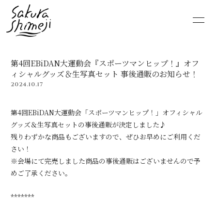
HOME
NEWS
第4回EBiDAN大運動会『スポーツマンヒップ！』オフ
SCHEDULE
PROFILE
ィシャルグッズ＆生写真セット 事後通販のお知らせ！
2024.10.17
VIDEO
DISCOGRAPHY
第4回EBiDAN大運動会「スポーツマンヒップ！」オフィシャル
MOVIE
PHOTO
グッズ＆生写真セットの事後通販が決定しました♪
残りわずかな商品もございますので、ぜひお早めにご利用くだ
さい！
RADIO
6st lounge
※会場にて完売しました商品の事後通販はございませんので予
めご了承ください。
NOTE
CONTACT
*******