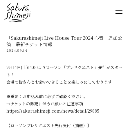
HOME
NEWS
「Sakurashimeji Live House Tour 2024 心音」追加公
SCHEDULE
PROFILE
演 最新チケット情報
2024.09.14
VIDEO
DISCOGRAPHY
9月14日(土)14:00よりローソン「プレリクエスト」先行がスター
MOVIE
PHOTO
ト！
会場で皆さんとお会いできることを楽しみにしております！
RADIO
6st lounge
※重要：お申込み前に必ずご確認ください。
→チケットの販売に伴うお願いと注意事項
NOTE
CONTACT
https://sakurashimeji.com/news/detail/29885
【ローソンプレリクエスト先行受付（抽選）】