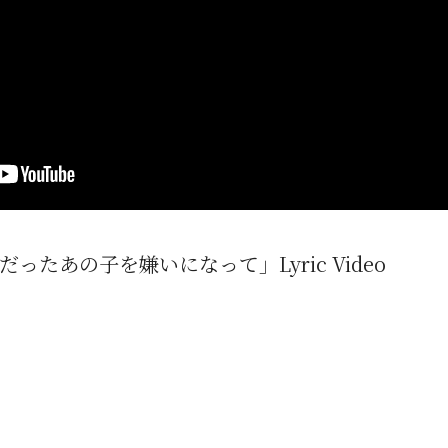
ったあの子を嫌いになって」Lyric Video