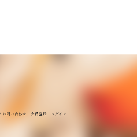
/ お問い合わせ
会員登録
ログイン