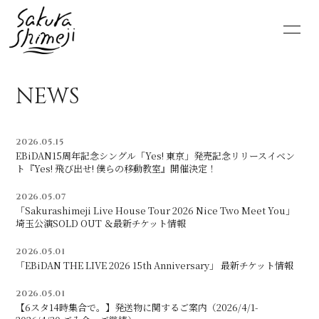
HOME
NEWS
NEWS
SCHEDULE
PROFILE
2026.05.15
VIDEO
DISCOGRAPHY
EBiDAN15周年記念シングル「Yes! 東京」発売記念リリースイベン
ト『Yes! 飛び出せ! 僕らの移動教室』開催決定！
MOVIE
PHOTO
2026.05.07
「Sakurashimeji Live House Tour 2026 Nice Two Meet You」
RADIO
6st lounge
埼玉公演SOLD OUT ＆最新チケット情報
2026.05.01
NOTE
CONTACT
「EBiDAN THE LIVE 2026 15th Anniversary」 最新チケット情報
2026.05.01
【6スタ14時集合で。】発送物に関するご案内（2026/4/1-