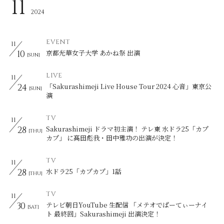
11
2024
EVENT
11
10
京都光華女子大学 あかね祭 出演
[SUN]
LIVE
11
24
「Sakurashimeji Live House Tour 2024 心音」東京公
[SUN]
演
TV
11
28
Sakurashimeji ドラマ初主演！ テレ東 水ドラ25「カプ
[THU]
カプ」 に髙田彪我・田中雅功の出演が決定！
TV
11
28
水ドラ25「カプカプ」1話
[THU]
TV
11
30
テレビ朝日YouTube 生配信 「メテオでぱーてぃーナイ
[SAT]
ト 最終回」Sakurashimeji 出演決定！