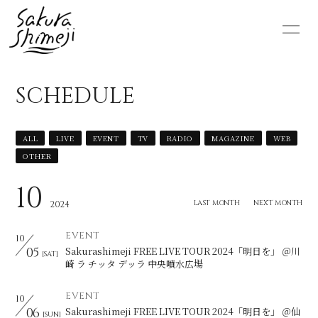
HOME
NEWS
SCHEDULE
SCHEDULE
PROFILE
ALL
LIVE
EVENT
TV
RADIO
MAGAZINE
WEB
VIDEO
DISCOGRAPHY
OTHER
MOVIE
PHOTO
10
LAST MONTH
NEXT MONTH
2024
RADIO
6st lounge
EVENT
10
05
Sakurashimeji FREE LIVE TOUR 2024「明日を」 ＠川
[SAT]
NOTE
CONTACT
崎 ラ チッタ デッラ 中央噴水広場
EVENT
10
06
Sakurashimeji FREE LIVE TOUR 2024「明日を」 ＠仙
[SUN]