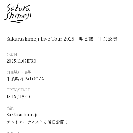
HOME
NEWS
Sakurashimeji Live Tour 2025「唄と謳」千葉公演
SCHEDULE
PROFILE
公演日
VIDEO
DISCOGRAPHY
2025.11.07
[FRI]
開催場所・会場
MOVIE
PHOTO
千葉県
柏PALOOZA
OPEN/START
RADIO
6st lounge
18:15 / 19:00
NOTE
CONTACT
出演
Sakurashimeji
ゲストアーティストは後日公開！
チケット