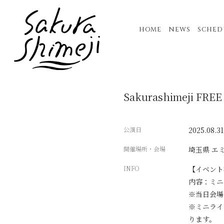
HOME
NEWS
SCHED
Sakurashimeji F
公演日
2025.08.31
開催場所・会場
埼玉県
エミ
INFO
【イベント
内容：ミニ
※当日会場
※ミニライ
ります。