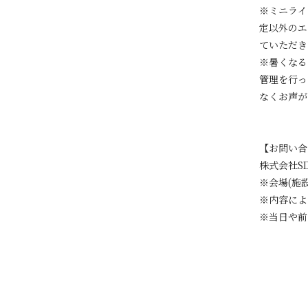
※ミニライ
定以外のエ
ていただき
※暑くなる
管理を行っ
なくお声が
【お問い合
株式会社SDR
※会場(施
※内容によ
※当日や前