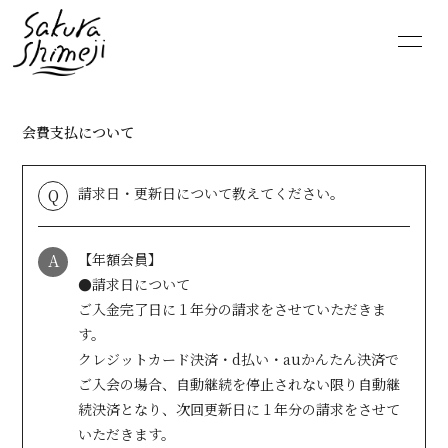
HOME
NEWS
会費支払について
SCHEDULE
PROFILE
請求日・更新日について教えてください。
Q
VIDEO
DISCOGRAPHY
MOVIE
PHOTO
A
【年額会員】
●請求日について
RADIO
6st lounge
ご入金完了日に１年分の請求をさせていただきま
す。
クレジットカード決済・d払い・auかんたん決済で
NOTE
CONTACT
ご入会の場合、自動継続を停止されない限り自動継
続決済となり、次回更新日に１年分の請求をさせて
いただきます。