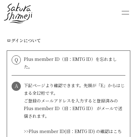
HOME
NEWS
ログインについて
SCHEDULE
PROFILE
Plus member ID（旧：EMTG ID）を忘れまし
Q
VIDEO
DISCOGRAPHY
た。
MOVIE
PHOTO
A
下記ページより確認できます。先頭が「E」からはじ
まる全12桁です。
RADIO
6st lounge
ご登録のメールアドレスを入力すると登録済みの
Plus member ID（旧：EMTG ID） がメールで送
NOTE
CONTACT
信されます。
>>Plus member ID(旧：EMTG ID) の確認はこち