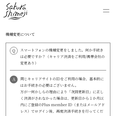
HOME
NEWS
機種変更について
SCHEDULE
PROFILE
スマートフォンの機種変更をしました。何か手続き
Q
VIDEO
DISCOGRAPHY
は必要ですか？（キャリア決済をご利用/携帯会社の
変更あり）
MOVIE
PHOTO
A
同じキャリアサイトのIDをご利用の場合、基本的に
RADIO
6st lounge
はお手続きの必要はございません。
万が一何かしらの理由により「次回更新日」に正し
NOTE
CONTACT
く決済がされなかった場合は、更新日から１か月以
内にご登録のPlus member ID（またはメールアド
レス）でログイン後、再度決済手続きを行ってくだ