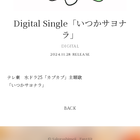
会員登録
ログイン
Digital Single「いつかサヨナ
ラ」
DIGITAL
2024.11.28 RELEASE
テレ東 水ドラ25「カプカプ」主題歌
「いつかサヨナラ」
BACK
© Sakurashimeji ,
Fan+Kit