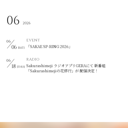
06
会員登録
ログイン
2026
EVENT
06
06
「SAKAE SP-RING 2026」
[SAT]
RADIO
06
18
Sakurashimeji ラジオアプリGERAにて 新番組
[THU]
「Sakurashimejiの花修行」が 配信決定！