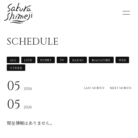
HOME
NEWS
SCHEDULE
SCHEDULE
PROFILE
ALL
LIVE
EVENT
TV
RADIO
MAGAZINE
WEB
VIDEO
DISCOGRAPHY
OTHER
MOVIE
PHOTO
05
LAST MONTH
NEXT MONTH
2026
RADIO
6st lounge
05
2026
NOTE
CONTACT
現在情報はありません。