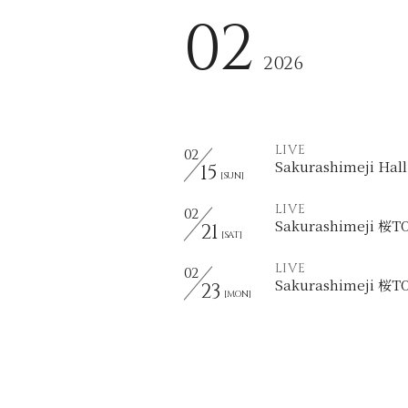
02
2026
LIVE
02
Sakurashimeji
15
[SUN]
LIVE
02
Sakurashimeji 桜
21
[SAT]
LIVE
02
Sakurashimeji 桜
23
[MON]