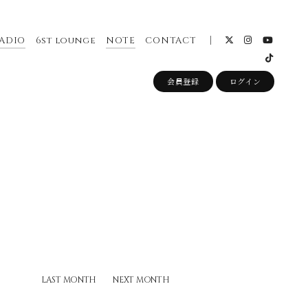
ADIO
6st lounge
NOTE
CONTACT
会員登録
ログイン
LAST MONTH
NEXT MONTH