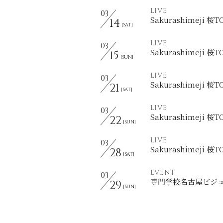
LIVE
03
Sakurashimeji 桜
14
[SAT]
LIVE
03
Sakurashimeji 桜
15
[SUN]
LIVE
03
Sakurashimeji 桜
21
[SAT]
LIVE
03
Sakurashimeji 桜
22
[SUN]
LIVE
03
Sakurashimeji 桜
28
[SAT]
EVENT
03
専門学校名古屋ビジュ
29
[SUN]