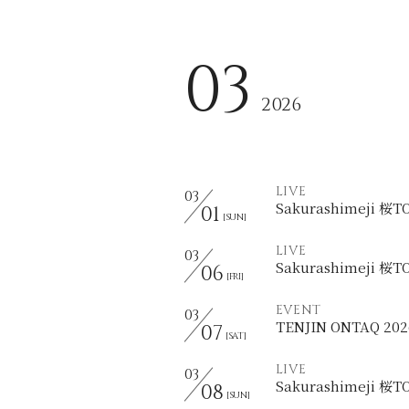
03
2026
LIVE
03
Sakurashimeji 桜
01
[SUN]
LIVE
03
Sakurashimeji 桜
06
[FRI]
EVENT
03
TENJIN ONTAQ 202
07
[SAT]
LIVE
03
Sakurashimeji 桜
08
[SUN]