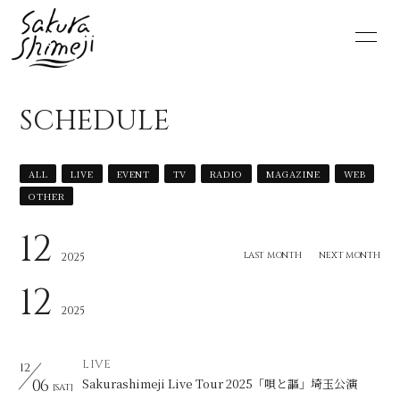
HOME
NEWS
SCHEDULE
SCHEDULE
PROFILE
ALL
LIVE
EVENT
TV
RADIO
MAGAZINE
WEB
VIDEO
DISCOGRAPHY
OTHER
MOVIE
PHOTO
12
LAST MONTH
NEXT MONTH
2025
RADIO
6st lounge
12
2025
NOTE
CONTACT
LIVE
12
06
Sakurashimeji Live Tour 2025「唄と謳」埼玉公演
[SAT]