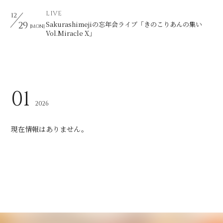
LIVE
12
29
Sakurashimejiの忘年会ライブ「きのこりあんの集い
[MON]
会員登録
ログイン
Vol.Miracle X」
01
2026
現在情報はありません。