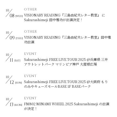
OTHER
10
08
VISIONARY READING『三島由紀夫レター教室』 に
会員登録
ログイン
[WED]
Sakurashimeji 田中雅功が出演決定！
OTHER
10
09
VISIONARY READING『三島由紀夫レター教室』田中雅
[THU]
功出演
EVENT
10
11
Sakurashimeji FREE LIVE TOUR 2025 @兵庫県 三井
[SAT]
アウトレットパーク マリンピア神戸 大屋根広場
EVENT
10
12
Sakurashimeji FREE LIVE TOUR 2025 @大阪府 もり
[SUN]
のみやキューズモールBASE 1F BASEパーク
EVENT
10
13
FM802 MINAMI WHEEL 2025 Sakurashimeji の出演
[MON]
が決定！