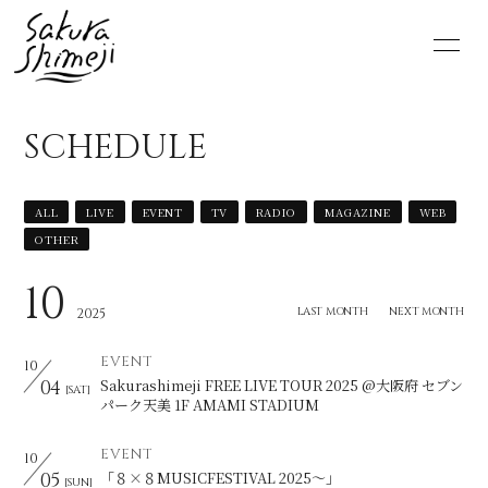
HOME
NEWS
SCHEDULE
SCHEDULE
PROFILE
ALL
LIVE
EVENT
TV
RADIO
MAGAZINE
WEB
VIDEO
DISCOGRAPHY
OTHER
MOVIE
PHOTO
10
LAST MONTH
NEXT MONTH
2025
RADIO
6st lounge
EVENT
10
04
Sakurashimeji FREE LIVE TOUR 2025 @大阪府 セブン
[SAT]
NOTE
CONTACT
パーク天美 1F AMAMI STADIUM
EVENT
10
05
「８×８MUSICFESTIVAL 2025〜」
[SUN]