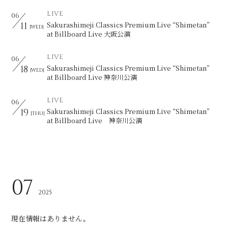
LIVE
06
11
Sakurashimeji Classics Premium Live “Shimetan”
[WED]
会員登録
ログイン
at Billboard Live 大阪公演
LIVE
06
18
Sakurashimeji Classics Premium Live “Shimetan”
[WED]
at Billboard Live 神奈川公演
LIVE
06
19
Sakurashimeji Classics Premium Live “Shimetan”
[THU]
at Billboard Live 神奈川公演
07
2025
現在情報はありません。